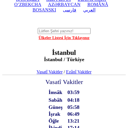
O’ZBEKCHA
AZӘRBAYCAN
ROMÂNĂ
BOSANSKI
فارسی
العربي
Ülkeler Listesi İçin Tıklayınız
İstanbul
İstanbul / Türkiye
Vasatî Vakitler
/
Ezânî Vakitler
Vasatî Vakitler
İmsâk
03:59
Sabâh
04:18
Güneş
05:58
İşrak
06:49
Öğle
13:21
İkindi
17:14