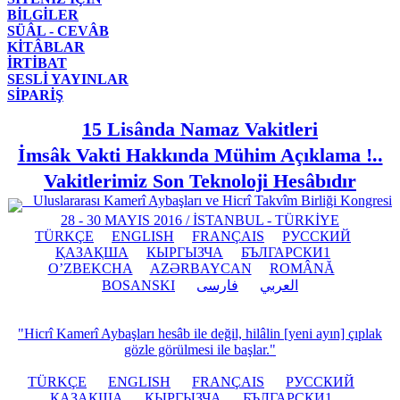
BİLGİLER
SÜÂL - CEVÂB
KİTÂBLAR
İRTİBAT
SESLİ YAYINLAR
SİPARİŞ
15 Lisânda Namaz Vakitleri
İmsâk Vakti Hakkında Mühim Açıklama !..
Vakitlerimiz Son Teknoloji Hesâbıdır
Uluslararası Kamerî Aybaşları ve Hicrî Takvîm Birliği Kongresi
28 - 30 MAYIS 2016 / İSTANBUL - TÜRKİYE
TÜRKÇE
ENGLISH
FRANÇAIS
РУССКИЙ
ҚАЗАҚША
КЫPГЫЗЧA
БЪЛГАРСКИ1
O’ZBEKCHA
AZӘRBAYCAN
ROMÂNĂ
BOSANSKI
فارسی
العربي
"Hicrî Kamerî Aybaşları hesâb ile değil, hilâlin [yeni ayın] çıplak
gözle görülmesi ile başlar."
TÜRKÇE
ENGLISH
FRANÇAIS
РУССКИЙ
ҚАЗАҚША
КЫPГЫЗЧA
БЪЛГАРСКИ1