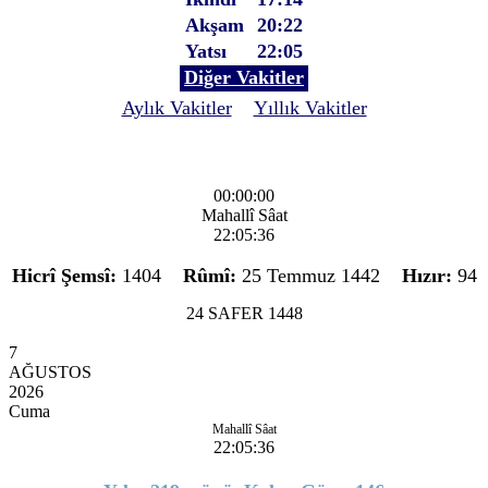
Akşam
20:22
Yatsı
22:05
Diğer Vakitler
Aylık Vakitler
Yıllık Vakitler
00:00:00
Mahallî Sâat
22:05:36
Hicrî Şemsî:
1404
Rûmî:
25 Temmuz 1442
Hızır:
94
24 SAFER 1448
7
AĞUSTOS
2026
Cuma
Mahallî Sâat
22:05:36