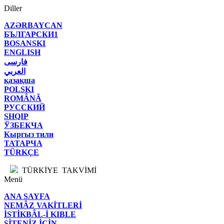
Diller
AZӘRBAYCAN
БЪЛГАРСКИ1
BOSANSKI
ENGLISH
فارسی
العربي
қазақша
POLSKI
ROMÂNĂ
РУССКИЙ
SHQIP
ЎЗБЕКЧА
Кыргыз тили
ТАТАРЧА
TÜRKÇE
TÜRKİYE TAKVİMİ
Menü
ANA SAYFA
NEMÂZ VAKİTLERİ
İSTİKBÂL-İ KIBLE
SİTENİZ İÇİN