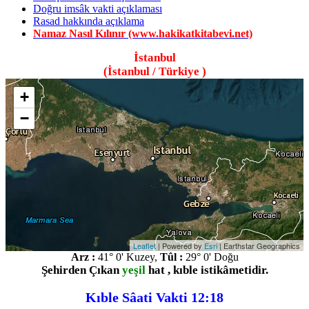
Doğru imsâk vakti açıklaması
Rasad hakkında açıklama
Namaz Nasıl Kılınır (www.hakikatkitabevi.net)
İstanbul
(İstanbul / Türkiye )
+
−
Leaflet
| Powered by
Esri
|
Earthstar Geographics
Arz :
41° 0' Kuzey,
Tûl :
29° 0' Doğu
Şehirden Çıkan
yeşil
hat , kıble istikâmetidir.
Kıble Sâati Vakti 12:18