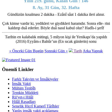
Yılın 219. günü, Kalan Gün : 146
8. Ay, 31 Gün, 32. Hafta
Gündüzün kısalması 2 dakika - Ezânî sâat 1 dakika ileri alınır.
Çok kimse vardır ki, yedikleri ve giydikleri haramdır. Sonra elle- rini
kaldırıp duâ ederler. Böyle duâ nasıl kabul olur? Hadîs-i şerîf
Tarihin en kalabalık mitingi, 5 milyon kişi ile Yenikapı’da yapıldı
(2016) Eyyâm-ı Bahûr’un (En sıcak günlerin) sonu
« Önceki Gün
Bugün
Sonraki Gün »
Tarih
Arka Yaprak
Önemli Linkler
Farklı Takvim ve İmsâkiyeler
İmsâk Vakti
Mühim Tenbîh
Temkin Müddeti
Rü'yet-i Hilâl
Hilâl Rasadları
Senelik Hicrî Kamerî Târîhler
Yanlış imsâk vakti açıklaması