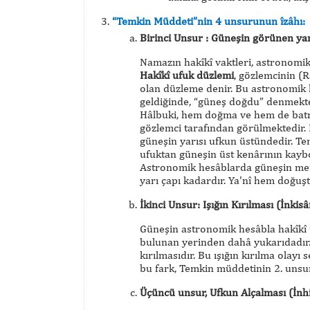
“Temkin Müddeti”nin 4 unsurunun îzâhı:
Birinci Unsur : Güneşin görünen yarı
Namazın hakîkî vaktleri, astronomik
Hakîkî ufuk düzlemi
, gözlemcinin (
olan düzleme denir. Bu astronomik 
geldiğinde, “güneş doğdu” denmekte
Hâlbuki, hem doğma ve hem de batma
gözlemci tarafından görülmektedir.
güneşin yarısı ufkun üstündedir. Te
ufuktan güneşin üst kenârının kaybo
Astronomik hesâblarda güneşin merke
yarı çapı kadardır. Ya'nî hem doğuşt
İkinci Unsur: Işığın Kırılması (İnkisâ
Güneşin astronomik hesâbla hakîkî u
bulunan yerinden dahâ yukarıdadır.
kırılmasıdır. Bu ışığın kırılma olay
bu fark, Temkin müddetinin 2. unsur
Üçüncü unsur, Ufkun Alçalması (İnhit