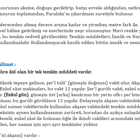
urunun aksine, doğuşu geciktirip, batışı evvele aldığından, netîc
nsurun toplamından, Paralaks'ın çıkarılması suretiyle bulunur.
 dereceden altmış derece arzına kadar ve yirmibeş metre fark ile,
l hâline getirilmiş ve eserlerinde neşr olunmuştur. Mavi renkle 
de, bu temkin cedveli görülecektir. Temkin müddetleri, İmsâk ve 
kullanılmalıdır. Kullanılmayarak hesâb edilen bütün imsâk ve nemâz
lûmat :
şehre âid olan bir tek temkin müddeti vardır
.
yüksek tepeye gelince, şer’î tulû’ (güneşin doğması) vakti olur. Ak
Ezânî sâat makinaları, bu vakt 12 yapılır. Şer’î gurûb vakti, ezânî
r.
(Ezânî gün)
, güneşin üst [arka] kenârının bir yerin ufk-ı şer’îs
inası, bu gurûb görülünce 12 yapılır. Dolayısıyla akşam vaktindek
nî namaz vakitlerinde kullanılan akşam vaktindeki temkin müddet
meksizin aynen kullanılmasının zarûreti, buradan da açıkça anlaşı
eselâ, ezânî sâat ile bulunan öğle ile ikindi vakitleri arasındaki 
n, her namaz için ayrı ayrı temkinler yoktur.
'nî akşam) vardır :