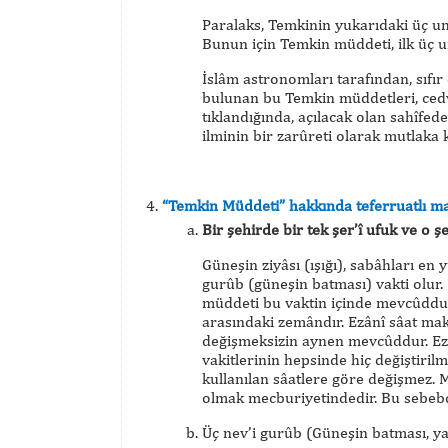
Paralaks, Temkinin yukarıdaki üç uns
Bunun için Temkin müddeti, ilk üç u
İslâm astronomları tarafından, sıfır
bulunan bu Temkin müddetleri, cedve
tıklandığında, açılacak olan sahîfe
ilminin bir zarûreti olarak mutlaka 
“Temkin Müddeti” hakkında teferruatlı ma
Bir şehirde bir tek şer’î ufuk ve o 
Güneşin ziyâsı (ışığı), sabâhları en 
gurûb (güneşin batması) vakti olur. 
müddeti bu vaktin içinde mevcûddu
arasındaki zemândır. Ezânî sâat mak
değişmeksizin aynen mevcûddur. Ezâ
vakitlerinin hepsinde hiç değiştiril
kullanılan sâatlere göre değişmez. M
olmak mecburiyetindedir. Bu sebebde
Üç nev’i gurûb (Güneşin batması, ya