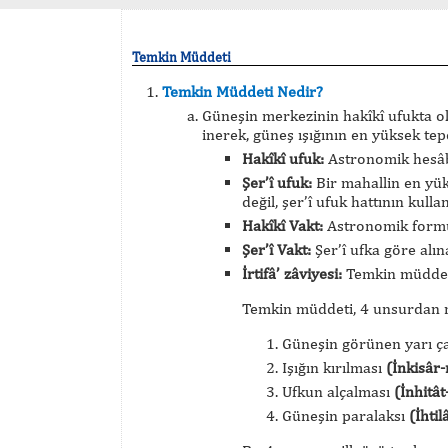
Temkin Müddeti
Temkin Müddeti Nedir?
Güneşin merkezinin hakîkî ufukta olm
inerek, güneş ışığının en yüksek t
Hakîkî ufuk:
Astronomik hesâbl
Şer’î ufuk:
Bir mahallin en yü
değil, şer’î ufuk hattının kulla
Hakîkî Vakt:
Astronomik formül
Şer’î Vakt:
Şer’î ufka göre alına
İrtifâ’ zâviyesi:
Temkin müddeti
Temkin müddeti, 4 unsurdan m
Güneşin görünen yarı ç
Işığın kırılması
(İnkisâr-
Ufkun alçalması
(İnhitât
Güneşin paralaksı
(İhtil