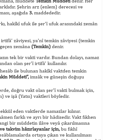
 zemâna, müddete
Temkin Müddeti
denir. Her
rklıdır. Şehrin arz (enlem) derecesi ve
aması, aşağıda
3.
maddededir.
kı, hakîkî ufuk ile şer’î ufuk arasındaki zemân
ifâ’ zâviyesi, ya'nî temkin zâviyesi (temkin
in geçen zemâna
(Temkin)
denir.
mazın tek bir vakti vardır. Bundan dolayı, namaz
ndan olan şer’î irtifâ’ kullanılır.
 hesâb ile bulunan hakîkî vaktden temkin
kin Müddeti”,
imsâk ve güneşin doğuşu
de, doğru vakt olan şer’î vakti bulmak için,
ve işâ (Yatsı) vaktleri böyledir.
ekkül eden vaktlerde namazlar kılınır.
en farklı ve ayrı bir hâdisedir. Vakt fıkhen
angi bir müddetin ilâve veyâ çıkarılmasına
e takvim hâzırlayanlar için,
bu fıkhî
hesâblamalarda ortaya çıkan ve kullanılması