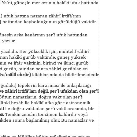
. Ya'nî, güneşin merkezinin hakîkî ufuk hattında
ufuk hattına nazaran zâhirî irtifâ’ının
uk) hattından kaybolduğunun görüldüğü vaktdir.
güneşin arka kenârının şer’î ufuk hattından
i
yazılır.
azılıdır. Her yükseklik için, muhtelif zâhirî
nan hakîkî gurûb vaktinde, güneş yüksek
 ve iftâr vaktinin, birinci ve ikinci gurûb
î gurûb, bundan sonra zâhirî gurûblar, en
i-a’mâlil ebrâr)
kitâblarında da bildirilmekdedir.
ğudaki) tepelerin kararması ile anlaşılacağı
zâhirî irtifâ’ları değil, şer’î ufukdan olan şer’î
ütün namazların, doğru vakt olan şer’î
Çünki hesâb ile hakîkî ufka göre astronomik
 ile doğru vakt olan şer’î vakti arasında, bir
z.
Temkin zemânı temâmen kaldırılır veyâ
çdikden sonra başlanılmış olur. Bu namazlar ve
lâmlar, Müftîler, bütün müslimânlar, asrlar