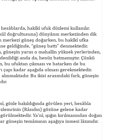
esâblarda, hakîkî ufuk düzlemi kullanılır.
Şâkûl doğrultusuna) dünyânın merkezinden dik
n merkezi güneş doğarken, bu hakîkî ufka
e geldiğinde, “güneş battı” denmektedir.
 güneşin yarısı o mahallin yüksek yerlerinden,
denildiği anda da, henüz batmamıştır. Çünkü
en, bu ufuktan çıkması ve batarken de bu
rı çapı kadar aşağıda olması gerekmektedir.
lınmaktadır. Bu ikisi arasındaki fark, güneşin
dır.
, gözle bakıldığında görülen yeri, hesâbla
özlemcinin (Râsıdın) gözüne gelene kadar
görülmektedir. Ya'nî, ışığın kırılmasından doğan
dar güneşin temâmının aşağıya inmesi lâzımdır.