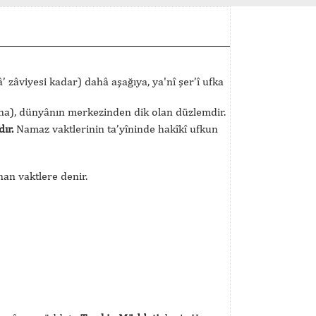
 zâviyesi kadar) dahâ aşağıya, ya'nî şer’î ufka
na), dünyânın merkezinden dik olan düzlemdir.
ır.
Namaz vaktlerinin ta’yîninde hakîkî ufkun
unan vaktlere denir.