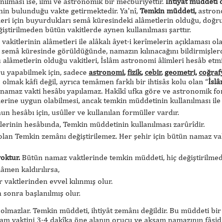
ılması ise, ilmî ve astronomik bir mecburiyettir.
İhtiyat müddeti d
in bulunduğu vakte getirmektedir. Ya'nî,
Temkin müddeti,
astrono
eri için buyurdukları semâ küresindeki alâmetlerin olduğu, doğru 
ştirilmeden bütün vakitlerde aynen kullanılması şarttır.
akitlerinin alâmetleri ile alâkalı âyet-i kerîmelerin açıklaması ol
r semâ küresinde görüldüğünde, namazın kılınacağını bildirmişlerd
alâmetlerin olduğu vakitleri, İslâm astronomi âlimleri hesâb etmi
ru yapabilmek için, sadece
astronomi
,
fizik
,
cebir
,
geometri,
coğra
olmak kâfi değil, ayrıca temâmen farklı bir ihtisâs kolu olan “
İsl
namaz vakti hesâbı yapılamaz. Hakîkî ufka göre ve astronomik for
tlerine uygun olabilmesi, ancak temkin müddetinin kullanılması i
 hesâbı için, usûller ve kullanılan formüller vardır.
lerinin hesâbında, Temkin müddetinin kullanılması zarûrîdir.
olan Temkin zemânı değiştirilemez. Her şehir için bütün namaz vak
yoktur
.
Bütün namaz vaktlerinde temkin müddeti, hiç değiştirilmed
âmen kaldırılırsa,
 vaktlerinden evvel kılınmış olur.
 sonra başlanılmış olur.
olmazlar. Temkin müddeti, ihtiyât zemânı değildir. Bu müddeti bir
şam vaktini 3-4 dakîka öne alanın orucu ve akşam namazının fâsid 