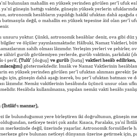
'nî bulunulan mahallin en yüksek yerinden görülen şer'î ufuk esâs
ya'nî güneşin battığı vaktde, güneşin yüksek yerlerin ufuklarınd
kun, astronomik hesâbların yapıldığı hakîkî ufuktan dahâ aşağıda
an batmasıyla değil, o mahallin en yüksek tepesine âid olan şer’î 
enir.
unsuru yoktur. Çünkü, astronomik hesâblar deniz, ova gibi düz y
 bilgiler ve ölçüler yayınlanmaktadır. Hâlbuki, Namaz Vaktleri, b
mazlarının sahîh olması lâzımdır. Yerleşim yerleri ve şehirler, ova
ile zâhirî gurûb görülemiyen yerlerde, gurûb vaktinin, şarkdaki (d
s-i şerîf,
(Tulû’
[doğuş]
ve gurûb
[batış]
vaktleri hesâb edilirken, g
anılacağını)
göstermekdedir. İmsâk ve Namaz Vaktlerinin hesâblan
rin en yüksek yerinden görülen şer’î ufuktan alınması gerekir. Şe
ğu için, güneşin dahâ aşağı inerek, bu şer’î ufuktan batması ve 
sı lâzımdır. Nemâz vakitlerinin hesâbında üçüncü unsur olan ufku
lmelidir. Hesâbda kullanılmazsa, yapılan nemâz vakti hesâbı yanlış
İhtilâf-ı manzar),
i ile bulunduğumuz yere birleştiren iki doğrultunun, güneşin mer
k olduğundan, netîceye tesiri çok azdır. Kısaca, Paralaks, ya'nî İh
nın merkezinde değil, üzerinde yaşarlar. Astronomik formüllerle h
, merkeze göre bulunan netîceyi dünyanın üzerine getirmek için, 