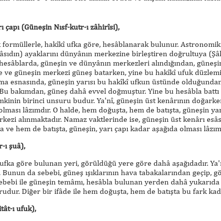
 çapı (Güneşin Nısf-kutr-ı zâhirîsi),
 formüllerle, hakîkî ufka göre, hesâblanarak bulunur. Astronomik h
Râsıdın) ayaklarını dünyânın merkezine birleştiren doğrultuya (
hesâblarda, güneşin ve dünyânın merkezleri alındığından, güneşi
 ve güneşin merkezi güneş batarken, yine bu hakîkî ufuk düzlemin
 esnasında, güneşin yarısı bu hakîkî ufkun üstünde olduğundan,
 Bu bakımdan, güneş dahâ evvel doğmuştur. Yine bu hesâbla battı 
mkinin birinci unsuru budur. Ya'nî, güneşin üst kenârının doğark
lması lâzımdır. O halde, hem doğuşta, hem de batışta, güneşin ya
zi alınmaktadır. Namaz vaktlerinde ise, güneşin üst kenârı esâs a
a ve hem de batışta, güneşin, yarı çapı kadar aşağıda olması lâzım
r-ı şuâ),
fka göre bulunan yeri, görüldüğü yere göre dahâ aşağıdadır. Ya'nî
 Bunun da sebebi, güneş ışıklarının hava tabakalarından geçip, g
ı sebebi ile güneşin temâmı, hesâbla bulunan yerden dahâ yukarıda 
udur. Diğer bir ifâde ile hem doğuşta, hem de batışta bu fark ka
ât-ı ufuk),