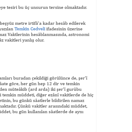
eye tesiri bu üç unsurun tersine olmaktadır.
 beşyüz metre irtifâ'a kadar hesâb edilerek
yazılan
Temkin Cedveli
ifadesinin üzerine
Namaz Vaktlerinin hesâblanmasında, astronomi
 vakitleri yanlış olur.
şamları buradan çekildiği görülünce de, şer’î
 sâate göre, her gün hep 12 dir ve temkin
inden müteâkib (ard arda) iki şer’î gurûbu
i temkin müddeti, diğer ezânî vakitlerde de hiç
inin, bu günkü sâatlerle bildirilen namaz
lmaktadır. Çünkü vakitler arasındaki müddet,
müddet, bu gün kullanılan sâatlerde de aynı