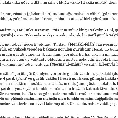
akîkî ufka göre irtifâ’ının sıfır olduğu vakte
(Hakîkî gurûb)
denir
ârının, râsıdın (gözlemcinin) bulunduğu mahallin zâhirî (görünen) 
 olduğu, ya’nî bu üst kenârının, mahallin ufk-ı zâhirî (görünen uf
ârının, şer’î ufka nazaran irtifâ’ının sıfır olduğu vaktdir. Ya'nî, 
î gurûb)
denir. Takvimlere akşam vakti olarak, bu
şer’î gurûb vakt
k mu’teber (geçerli) olduğu, Tahtâvî,
(Merâkıl-felâh)
hâşiyesinde y
urûb, en yüksek tepeden bakınca görülen gurûbdur.
Hesâb ile bulu
arından gurûb etmemiş (batmamış) görülür. Bu hâl, akşam namazının
onra, şer’î gurûb vaktinde olduğunu göstermekdedir. Evvelâ hakîk
)
vaktinin mu’teber olduğu,
(Mecma’ul-enhür)
ve şâfi’î
(El-envâr l
ile zâhirî gurûb görülemiyen yerlerde gurûb vaktinin, şarkdaki (do
s-i şerîf,
(Tulû’ ve gurûb vaktleri hesâb edilirken, güneşin hakîkî ve 
Temkin mikdârını hesâba katmak lâzım olduğunu göstermekdedir. B
i şerîfe uymak, ya’nî temkin zemânlarını hesâba katmak lâzımdır. 
Bir namazın, hakîkî ufka göre, astronomik formüllerle bulunan vakti
rin en yüksek mahalline mahsûs olan temkin zemânı değişdirileme
mazlar, vaktlerinden evvel kılınmış olur. Oruca da, sahûr vakti ge
in zemânını kimse değişdirmemiş, bütün Âlimler, Velîler, Şeyh-ülis