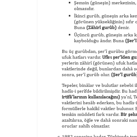
Şemsin (güneşin) merkezinin, h
olmasıdır.
İkinci gurûb, güneşin arka ken
(görünen yüksekliğinin) sıfır
Buna
(Zâhirî gurûb)
denir.
Üçüncü gurûb, güneşin arka ken
kaybolduğu ândır. Buna
(Şer’
Bu üç gurûbdan, şer’î gurûbu görme
ufuk hatları vardır.
Ufk-ı şer’îden g
yerlerin zâhirî (görünen) ufuk hatl
vaktlerinde değil, bunlardan dahâ s
sonra, şer’î gurûb olur.
(Şer’î gurûb
Tepeler, binâlar ve bulutlar sebebi 
hadîs-i şerîfde bildirilmişdir. Bu hadî
irtifâ’larının kullanılacağını)
ya’nî, 
vaktlerini hesâb ederken, bu hadîs-
formüllerle hakîkî vaktler bulunur. 
temkin müddeti fark vardır.
Bir şeh
azaltılırsa, öğle ve dahâ sonraki na
oruclar sahîh olmazlar.
1982 senesine kadar, Türkiyede temk