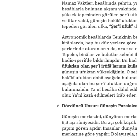
Namaz Vaktleri hesâbında şehrin, ya
hesâblarla bulunan akşam vaktinde, 
yüksek tepesinden görülen şer’î uf
ve iftar vakti, güneşin hakîkî ufukt
tepeden görülen ufka, “
Şer’î ufuk”
d
Astronomik hesâblarda Temkinin bu 
kitâblarda, hep bu düz yerlere göre
yerlerinde oturanların da, oruc ve na
Tepeler, binâlar ve bulutlar sebebi 
hadîs-i şerîfde bildirilmişdir. Bu hadî
üfukdan olan şer’î irtifâ’larının kull
güneşin ufuktan yüksekliğinin, O şeh
hakîkî ufuktan dahâ aşağıda bulundu
aşağıda olan bu şer’î ufuktan doğma
bulunmalıdır. Ya'nî hesâba dâhil edi
olur. Ya'nî kazâ edilmeleri îcâb eder.
Dördüncü Unsur: Güneşin Paralaksı (
Güneşin merkezini, dünyânın merkez
8,8 açı sâniyesidir. Bu açı çok küçü
çapını gören açıdır. İnsanlar dünyâ
merkezine göre yapılır. Dolayısıyla