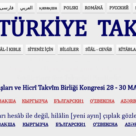
فارسی
العربي
қазақша
POLSKI
ROMÂNĂ
РУССКИЙ
ÜRKİYE TAK
ÂL-İ KIBLE
SİTENİZ İÇİN
BİLGİLER
SÜÂL - CEVÂB
KİTÂBLA
15 Lisânda Namaz Vakitleri
İmsâk Vakti Hakkında Mühim Açıklama !..
Vakitlerimiz Son Teknoloji Hesâbıdır
ları ve Hicrî Takvîm Birliği Kongresi 28 - 30
ЗАҚША
КЫPГЫЗЧA
БЪЛГАРСКИ1
O’ZBEKCHA
AZӘRB
ı hesâb ile değil, hilâlin [yeni ayın] çıplak gözle
ЗАҚША
КЫPГЫЗЧA
БЪЛГАРСКИ1
O’ZBEKCHA
AZӘ