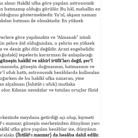
 alınır. Hakîkî ufka göre yapılan astronomik
an batmamış olduğu görülür. Bu hâl, mahallin en
 olduğunu göstermektedir. Ya'nî, akşam namazı
ufukdan batması ile olmaktadır. En yüksek
erlere göre yapılmakta ve “Almanak” isimli
ütün şehre âid olduğundan, o şehrin en yüksek
 ve deniz gibi düz değildir. Arazi engebelidir.
oğudaki) tepelerin kararması ile anlaşılacağı
üneşin hakîkî ve zâhirî irtifâ’ları değil, şer’î
masında, güneşin doğmasının, batmasının ve
r’î ufuk hattı, astronomik hesâblarda kullanılan
doğarken de bu hakîkî ufka nazaran, yine
n alçalması (İnhitât-ı ufuk) mutlaka
 olur. Kılınan nemâzlar ve tutulan oruçlar fâsid
kezinde meydana getirdiği açı olup, kıymeti
tilâf-ı manzar, güneşin merkezinden dünyânın yarı
akîkî ufka göre yapılan hesâblar ise, dünyânın
paralaks
(İhtilâf-ı manzar) da hesâba dahil edilir.