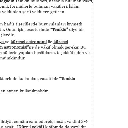
eğildir.
Temkin müddeti, hesâbla bulunan vakti,
mik formüllerle bulunan vakitleri, İslâm
vakit olan şer’î vakitlere getiren
an hadîs-i şerîflerde buyurulanları kıymetli
ir. Onun için, eserlerinde
“Temkin”
diye bir
şlerdir.
fya
ve
küresel astronomi
ile
küresel
âm astronomisi”
ne de vâkıf olmak gerekir. Bu
müllerle yapılan hesâbların, teşekkül eden ve
le mümkündür.
tlerinde kullanılan, vasatî bir
“Temkin
en aynen kullanılmalıdır.
 ihtiyât zemânı zannederek, imsâk vaktini 3-4
olacağı, (
Dürr-i yektâ)
kitâbında da yazılıdır.