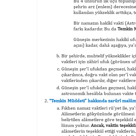
Bu 4 unsurun ilk üçü toplanı
şehrin arz (enlem) derecesine 
kullanılan yükseklik arttıkça,
Bir namazın hakîkî vakti (Astr
farkı kadardır. Bu da
Temkin 
Güneşin merkezinin hakîkî ufu
açısı) kadar, dahâ aşağıya, ya
Bir şehirde, muhtelif yükseklikler i
vaktleri için zâhirî ufuk (görünen u
Güneşin şer’î ufukdan geçmesi, hakî
çıkarılınca, doğru vakt olan şer’î v
vaktlerinden çıkarılır, diğer vaktlere 
Güneşin şer’î ufukdan geçmesi, hakî
astronomik hesâbla bulunan vakte tem
“Temkin Müddeti” hakkında zarûrî malûm
Fıkhen namaz vaktleri rü’yet ile, ya
Alâmetlerin gökyüzünde görülmesi ay
belirtilen alâmetlere göre teşekkül
lüzum yoktur.
Ancak, vaktin teşekkü
alâmetlerin teşekkül ettiği vaktleri