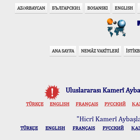
AZӘRBAYCAN
БЪЛГАРСКИ1
BOSANSKI
ENGLISH
T
ANA SAYFA
NEMÂZ VAKİTLERİ
İSTİKB
Uluslararası Kamerî Aybaş
TÜRKÇE
ENGLISH
FRANÇAIS
РУССКИЙ
ҚА
"Hicrî Kamerî Aybaşlar
TÜRKÇE
ENGLISH
FRANÇAIS
РУССКИЙ
ҚА