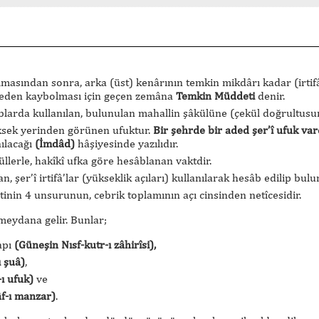
asından sonra, arka (üst) kenârının temkin mikdârı kadar (irtifâ’
epeden kaybolması için geçen zemâna
Temkin Müddeti
denir.
arda kullanılan, bulunulan mahallin şâkülüne (çekül doğrultusu
ksek yerinden görünen ufuktur.
Bir şehrde bir aded şer’î ufuk vard
nılacağı
(İmdâd)
hâşiyesinde yazılıdır.
lerle, hakîkî ufka göre hesâblanan vaktdir.
n, şer’î irtifâ’lar (yükseklik açıları) kullanılarak hesâb edilip bul
nin 4 unsurunun, cebrik toplamının açı cinsinden netîcesidir.
eydana gelir. Bunlar;
apı
(Güneşin Nısf-kutr-ı zâhirîsi),
ı şuâ)
,
-ı ufuk)
ve
âf-ı manzar)
.