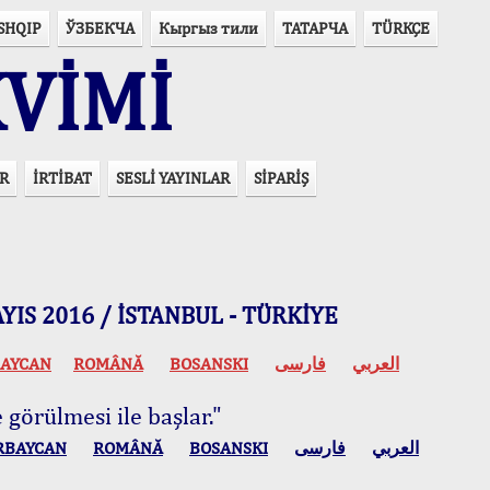
SHQIP
ЎЗБЕКЧА
Кыргыз тили
ТАТАРЧА
TÜRKÇE
VİMİ
R
İRTİBAT
SESLİ YAYINLAR
SİPARİŞ
 MAYIS 2016 / İSTANBUL - TÜRKİYE
AYCAN
ROMÂNĂ
BOSANSKI
فارسی
العربي
 görülmesi ile başlar."
RBAYCAN
ROMÂNĂ
BOSANSKI
فارسی
العربي