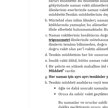
zarûrî müddettir. Bu müddetin kullan
gökyüzünde namaz vakti alâmetlerin
âlimlerinin eserlerinde namaz vakitl
müddettir.Temkin müddetlerinin deği
Müctehid olan islâm âlimleri, namaz v
kitâblarında yazmışlar, bu alâmetle
ifâde elbetteki bulunmamaktadır. Bu 
Namaz vakitlerinin hesâblarını doğ
trigonometri
ilimlerinde mütehassıs 
ilimlerin temâmı bilinmeden, doğru 
doğru vakit olan şer’î vaktin alâme
Temkin müddetinin her bir unsurunun
İmsâk vakti dâhil, bütün namaz vakt
Bir şehrin en yüksek mahalline âid 
Müddeti”
vardır.
Her namaz için ayrı ayrı temkinler 
Temkin müddeti azaltılırsa veyâ tem
öğle ve dahâ sonraki namazlar
Oruca da sahûr vakti geçtikten
Bu namazlar ve oruclar sahîh 
dakîka geciktirenin orucu, ak