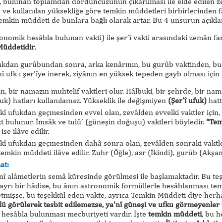
p, bulunan toplamdan dördüncüsünün çıkarılması ile elde edilen
ve kullanılan yüksekliğe göre temkin müddetleri birbirlerinden fa
 temkin müddeti de bunlara bağlı olarak artar. Bu 4 unsurun açıkl
onomik hesâbla bulunan vakti) ile şer’î vakti arasındaki zemân far
Müddetidir
.
kdan gurûbundan sonra, arka kenârının, bu gurûb vaktinden, bu irt
’nî ufk-ı şer’îye inerek, ziyânın en yüksek tepeden gayb olması iç
çin, bir namazın muhtelif vaktleri olur. Hâlbuki, bir şehrde, bir na
fuk) hatları kullanılamaz. Yükseklik ile değişmiyen
(Şer’î ufuk)
hattı
kî ufukdan geçmesinden evvel olan, zevâlden evvelki vaktler için,
akt bulunur. İmsâk ve tulû’ (güneşin doğuşu) vaktleri böyledir.
“Tem
ise ilâve edilir.
kî ufukdan geçmesinden dahâ sonra olan, zevâlden sonraki vaktler
kin müddeti ilâve edilir. Zuhr (Öğle), asr (İkindi), gurûb (Akşam) 
at:
'nî alâmetlerin semâ küresinde görülmesi ile başlamaktadır. Bu teş
rı bir hâdise, bu ânın astronomik formüllerle hesâblanması temâm
 etmişse, bu teşekkül eden vakte, ayrıca Temkin Müddeti diye herh
lü görülerek tesbit edilemezse, ya'nî güneşi ve ufku görmeyenler v
n, hesâbla bulunması mecburiyeti vardır. İşte
temkin müddeti
, bu 