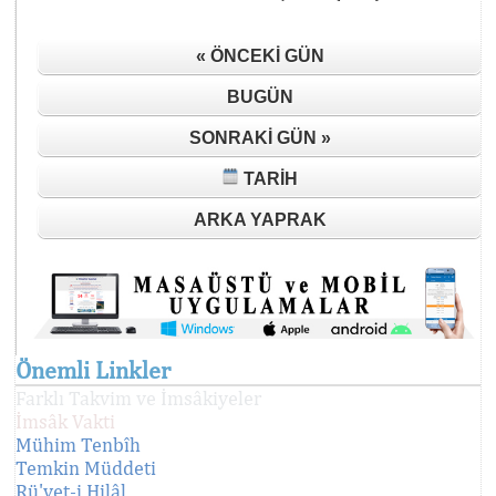
« ÖNCEKI GÜN
BUGÜN
SONRAKI GÜN »
TARIH
ARKA YAPRAK
Önemli Linkler
Farklı Takvim ve İmsâkiyeler
İmsâk Vakti
Mühim Tenbîh
Temkin Müddeti
Rü'yet-i Hilâl