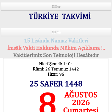
Diller
TÜRKİYE TAKVİMİ
Menü
15 Lisânda Namaz Vakitleri
İmsâk Vakti Hakkında Mühim Açıklama !..
Vakitlerimiz Son Teknoloji Hesâbıdır
Hicrî Şemsî:
1404
Rûmî:
26 Temmuz 1442
Hızır:
95
25 SAFER 1448
8
AĞUSTOS
2026
Cumartesi