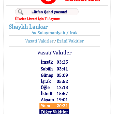
Ülkeler Listesi İçin Tıklayınız
Shaykh Lankar
As-Sulaymaniyah / Irak
Vasatî Vakitler
Ezânî Vakitler
/
Vasatî Vakitler
İmsâk
03:25
Sabâh
03:41
Güneş
05:09
İşrak
05:52
Öğle
12:13
İkindi
15:57
Akşam
19:01
Yatsı
20:31
Diğer Vakitler