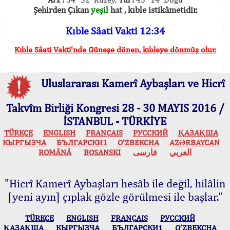
Şehirden Çıkan
yeşil
hat , kıble istikâmetidir.
Kıble Sâati Vakti 12:34
Kıble Sâati Vakti'nde Güneşe dönen, kıbleye dönmüş olur.
Uluslararası Kamerî Aybaşları ve Hicrî
Takvîm Birliği Kongresi 28 - 30 MAYIS 2016 /
İSTANBUL - TÜRKİYE
TÜRKÇE
ENGLISH
FRANÇAIS
РУССКИЙ
ҚАЗАҚША
КЫPГЫЗЧA
БЪЛГАРСКИ1
O’ZBEKCHA
AZӘRBAYCAN
ROMÂNĂ
BOSANSKI
فارسی
العربي
"Hicrî Kamerî Aybaşları hesâb ile değil, hilâlin
[yeni ayın] çıplak gözle görülmesi ile başlar."
TÜRKÇE
ENGLISH
FRANÇAIS
РУССКИЙ
ҚАЗАҚША
КЫPГЫЗЧA
БЪЛГАРСКИ1
O’ZBEKCHA