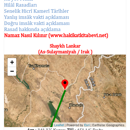
Hilâl Rasadları
Senelik Hicrî Kamerî Târîhler
Yanlış imsâk vakti açıklaması
Doğru imsâk vakti açıklaması
Rasad hakkında açıklama
Namaz Nasıl Kılınır (www.hakikatkitabevi.net)
Shaykh Lankar
(As-Sulaymaniyah / Irak )
+
−
Leaflet
| Powered by
Esri
|
Earthstar Geographics
Arz :
34° 32' Kuzey,
Tûl :
45° 14' Doğu