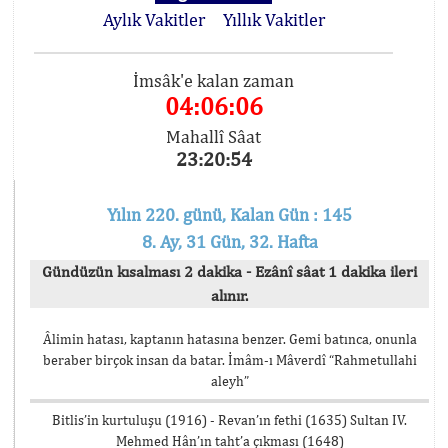
Aylık Vakitler
Yıllık Vakitler
İmsâk'e kalan zaman
04:06:06
Mahallî Sâat
23:20:54
Yılın 220. günü, Kalan Gün : 145
8. Ay, 31 Gün, 32. Hafta
Gündüzün kısalması 2 dakika - Ezânî sâat 1 dakika ileri
alınır.
Âlimin hatası, kaptanın hatasına benzer. Gemi batınca, onunla
beraber birçok insan da batar. İmâm-ı Mâverdî “Rahmetullahi
aleyh”
Bitlis’in kurtuluşu (1916) - Revan’ın fethi (1635) Sultan IV.
Mehmed Hân’ın taht’a çıkması (1648)