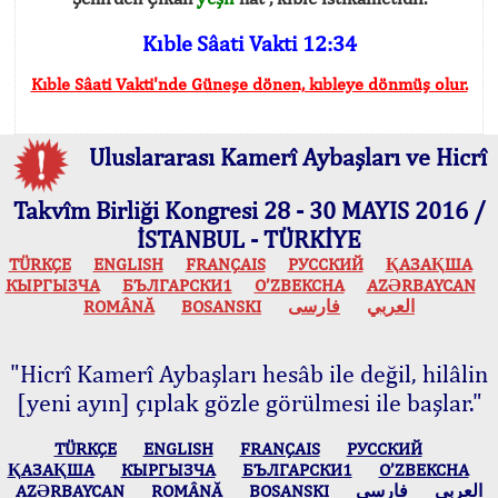
Kıble Sâati Vakti 12:34
Kıble Sâati Vakti'nde Güneşe dönen, kıbleye dönmüş olur.
Uluslararası Kamerî Aybaşları ve Hicrî
Takvîm Birliği Kongresi 28 - 30 MAYIS 2016 /
İSTANBUL - TÜRKİYE
TÜRKÇE
ENGLISH
FRANÇAIS
РУССКИЙ
ҚАЗАҚША
КЫPГЫЗЧA
БЪЛГАРСКИ1
O’ZBEKCHA
AZӘRBAYCAN
ROMÂNĂ
BOSANSKI
فارسی
العربي
"Hicrî Kamerî Aybaşları hesâb ile değil, hilâlin
[yeni ayın] çıplak gözle görülmesi ile başlar."
TÜRKÇE
ENGLISH
FRANÇAIS
РУССКИЙ
ҚАЗАҚША
КЫPГЫЗЧA
БЪЛГАРСКИ1
O’ZBEKCHA
AZӘRBAYCAN
ROMÂNĂ
BOSANSKI
فارسی
العربي