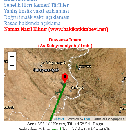
Senelik Hicrî Kamerî Târîhler
Yanlış imsâk vakti açıklaması
Doğru imsâk vakti açıklaması
Rasad hakkında açıklama
Namaz Nasıl Kılınır (www.hakikatkitabevi.net)
Duwanza Imam
(As-Sulaymaniyah / Irak )
+
−
Leaflet
| Powered by
Esri
|
Earthstar Geographics
Arz :
35° 16' Kuzey,
Tûl :
45° 54' Doğu
Şehirden Çıkan
yeşil
hat , kıble istikâmetidir.