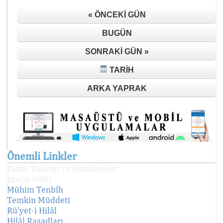
« ÖNCEKI GÜN
BUGÜN
SONRAKI GÜN »
TARIH
ARKA YAPRAK
Önemli Linkler
Farklı Takvim ve İmsâkiyeler
İmsâk Vakti
Mühim Tenbîh
Temkin Müddeti
Rü'yet-i Hilâl
Hilâl Rasadları