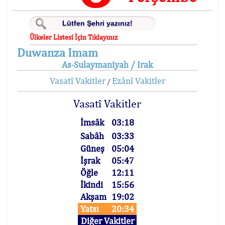
Ülkeler Listesi İçin Tıklayınız
Duwanza Imam
As-Sulaymaniyah / Irak
Vasatî Vakitler
Ezânî Vakitler
/
Vasatî Vakitler
İmsâk
03:18
Sabâh
03:33
Güneş
05:04
İşrak
05:47
Öğle
12:11
İkindi
15:56
Akşam
19:02
Yatsı
20:34
Diğer Vakitler