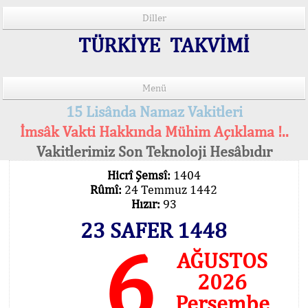
Diller
TÜRKİYE TAKVİMİ
Menü
15 Lisânda Namaz Vakitleri
İmsâk Vakti Hakkında Mühim Açıklama !..
Vakitlerimiz Son Teknoloji Hesâbıdır
Hicrî Şemsî:
1404
Rûmî:
24 Temmuz 1442
Hızır:
93
23 SAFER 1448
6
AĞUSTOS
2026
Perşembe