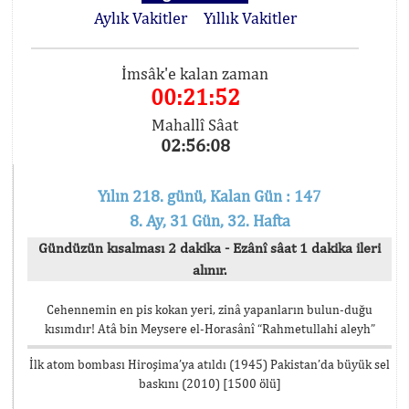
Aylık Vakitler
Yıllık Vakitler
İmsâk'e kalan zaman
00:21:51
Mahallî Sâat
02:56:09
Yılın 218. günü, Kalan Gün : 147
8. Ay, 31 Gün, 32. Hafta
Gündüzün kısalması 2 dakika - Ezânî sâat 1 dakika ileri
alınır.
Cehennemin en pis kokan yeri, zinâ yapanların bulun-duğu
kısımdır! Atâ bin Meysere el-Horasânî “Rahmetullahi aleyh”
İlk atom bombası Hiroşima’ya atıldı (1945) Pakistan’da büyük sel
baskını (2010) [1500 ölü]