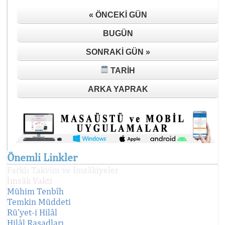
« ÖNCEKI GÜN
BUGÜN
SONRAKI GÜN »
TARIH
ARKA YAPRAK
Önemli Linkler
Farklı Takvim ve İmsâkiyeler
İmsâk Vakti
Mühim Tenbîh
Temkin Müddeti
Rü'yet-i Hilâl
Hilâl Rasadları