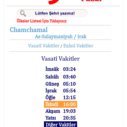
Ülkeler Listesi İçin Tıklayınız
Chamchamal
As-Sulaymaniyah / Irak
Vasatî Vakitler
Ezânî Vakitler
/
Vasatî Vakitler
İmsâk
03:24
Sabâh
03:40
Güneş
05:10
İşrak
05:54
Öğle
12:15
İkindi
16:00
Akşam
19:03
Yatsı
20:35
Diğer Vakitler