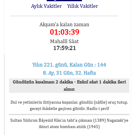
Aylık Vakitler
Yıllık Vakitler
Akşam'a kalan zaman
01:03:38
Mahallî Sâat
17:59:22
Yılın 221. günü, Kalan Gün : 144
8. Ay, 31 Gün, 32. Hafta
Gündüzün kısalması 2 dakika - Ezânî sâat 1 dakika ileri
alınır.
Dul ve yetimlerin ihtiyacına koşanlar, gündüz (nâfile) oruç tutup,
geceyi ibâdetle geçiren gibidir. Hadîs-i şerîf
Sultan Yıldırım Bâyezid Hân’ın taht’a çıkması (1389) Nagazaki’ye
ikinci atom bombası atıldı (1945)