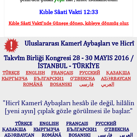
Kıble Sâati Vakti 12:33
Kıble Sâati Vakti'nde Güneşe dönen, kıbleye dönmüş olur.
Uluslararası Kamerî Aybaşları ve Hicrî
Takvîm Birliği Kongresi 28 - 30 MAYIS 2016 /
İSTANBUL - TÜRKİYE
TÜRKÇE
ENGLISH
FRANÇAIS
РУССКИЙ
ҚАЗАҚША
КЫPГЫЗЧA
БЪЛГАРСКИ1
O’ZBEKCHA
AZӘRBAYCAN
ROMÂNĂ
BOSANSKI
فارسی
العربي
"Hicrî Kamerî Aybaşları hesâb ile değil, hilâlin
[yeni ayın] çıplak gözle görülmesi ile başlar."
TÜRKÇE
ENGLISH
FRANÇAIS
РУССКИЙ
ҚАЗАҚША
КЫPГЫЗЧA
БЪЛГАРСКИ1
O’ZBEKCHA
AZӘRBAYCAN
ROMÂNĂ
BOSANSKI
فارسی
العربي