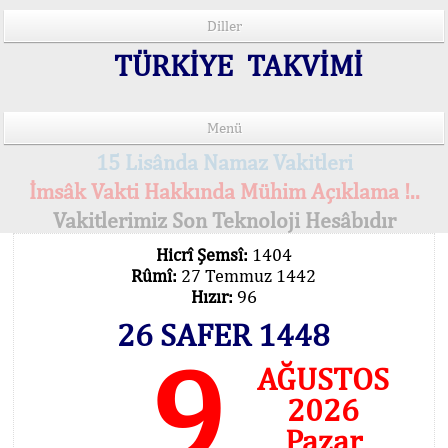
Diller
TÜRKİYE TAKVİMİ
Menü
15 Lisânda Namaz Vakitleri
İmsâk Vakti Hakkında Mühim Açıklama !..
Vakitlerimiz Son Teknoloji Hesâbıdır
Hicrî Şemsî:
1404
Rûmî:
27 Temmuz 1442
Hızır:
96
26 SAFER 1448
9
AĞUSTOS
2026
Pazar