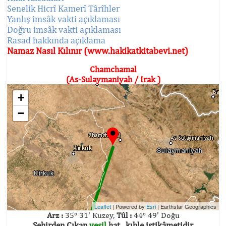
Senelik Hicrî Kamerî Târîhler
Yanlış imsâk vakti açıklaması
Doğru imsâk vakti açıklaması
Rasad hakkında açıklama
Namaz Nasıl Kılınır (www.hakikatkitabevi.net)
Chamchamal
(As-Sulaymaniyah / Irak )
+
−
Leaflet
| Powered by
Esri
|
Earthstar Geographics
Arz :
35° 31' Kuzey,
Tûl :
44° 49' Doğu
Şehirden Çıkan
yeşil
hat , kıble istikâmetidir.