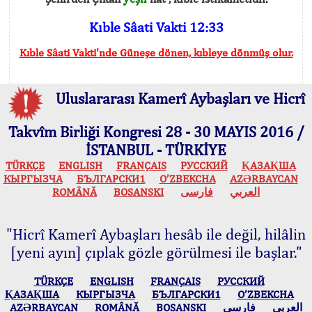
Kıble Sâati Vakti 12:33
Kıble Sâati Vakti'nde Güneşe dönen, kıbleye dönmüş olur.
Uluslararası Kamerî Aybaşları ve Hicrî
Takvîm Birliği Kongresi 28 - 30 MAYIS 2016 /
İSTANBUL - TÜRKİYE
TÜRKÇE
ENGLISH
FRANÇAIS
РУССКИЙ
ҚАЗАҚША
КЫPГЫЗЧA
БЪЛГАРСКИ1
O’ZBEKCHA
AZӘRBAYCAN
ROMÂNĂ
BOSANSKI
فارسی
العربي
"Hicrî Kamerî Aybaşları hesâb ile değil, hilâlin
[yeni ayın] çıplak gözle görülmesi ile başlar."
TÜRKÇE
ENGLISH
FRANÇAIS
РУССКИЙ
ҚАЗАҚША
КЫPГЫЗЧA
БЪЛГАРСКИ1
O’ZBEKCHA
AZӘRBAYCAN
ROMÂNĂ
BOSANSKI
فارسی
العربي