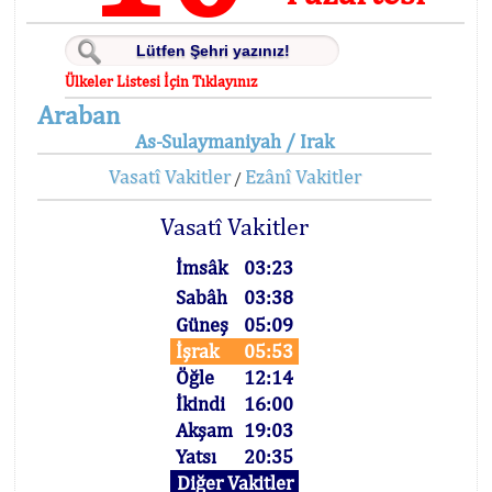
Ülkeler Listesi İçin Tıklayınız
Araban
As-Sulaymaniyah / Irak
Vasatî Vakitler
Ezânî Vakitler
/
Vasatî Vakitler
İmsâk
03:23
Sabâh
03:38
Güneş
05:09
İşrak
05:53
Öğle
12:14
İkindi
16:00
Akşam
19:03
Yatsı
20:35
Diğer Vakitler