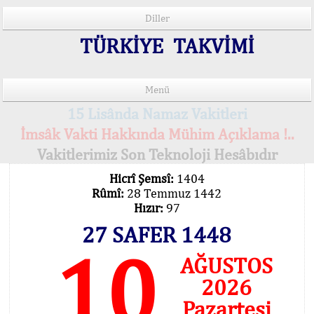
Diller
TÜRKİYE TAKVİMİ
Menü
15 Lisânda Namaz Vakitleri
İmsâk Vakti Hakkında Mühim Açıklama !..
Vakitlerimiz Son Teknoloji Hesâbıdır
Hicrî Şemsî:
1404
Rûmî:
28 Temmuz 1442
Hızır:
97
27 SAFER 1448
10
AĞUSTOS
2026
Pazartesi