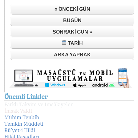
« ÖNCEKI GÜN
BUGÜN
SONRAKI GÜN »
TARIH
ARKA YAPRAK
Önemli Linkler
Farklı Takvim ve İmsâkiyeler
İmsâk Vakti
Mühim Tenbîh
Temkin Müddeti
Rü'yet-i Hilâl
Hilâl Rasadları