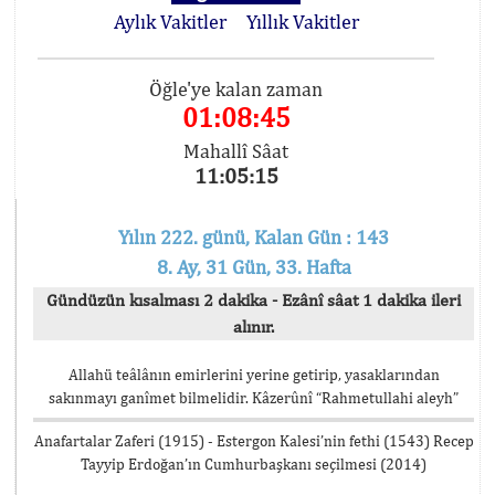
Aylık Vakitler
Yıllık Vakitler
Öğle'ye kalan zaman
01:08:45
Mahallî Sâat
11:05:15
Yılın 222. günü, Kalan Gün : 143
8. Ay, 31 Gün, 33. Hafta
Gündüzün kısalması 2 dakika - Ezânî sâat 1 dakika ileri
alınır.
Allahü teâlânın emirlerini yerine getirip, yasaklarından
sakınmayı ganîmet bilmelidir. Kâzerûnî “Rahmetullahi aleyh”
Anafartalar Zaferi (1915) - Estergon Kalesi’nin fethi (1543) Recep
Tayyip Erdoğan’ın Cumhurbaşkanı seçilmesi (2014)