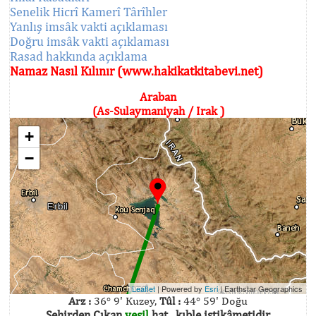
Senelik Hicrî Kamerî Târîhler
Yanlış imsâk vakti açıklaması
Doğru imsâk vakti açıklaması
Rasad hakkında açıklama
Namaz Nasıl Kılınır (www.hakikatkitabevi.net)
Araban
(As-Sulaymaniyah / Irak )
+
−
Leaflet
| Powered by
Esri
|
Earthstar Geographics
Arz :
36° 9' Kuzey,
Tûl :
44° 59' Doğu
Şehirden Çıkan
yeşil
hat , kıble istikâmetidir.