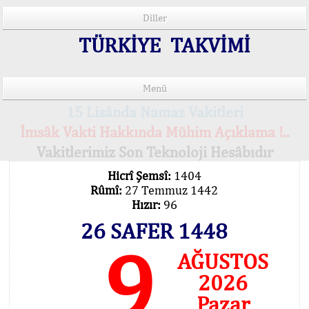
Diller
TÜRKİYE TAKVİMİ
Menü
15 Lisânda Namaz Vakitleri
İmsâk Vakti Hakkında Mühim Açıklama !..
Vakitlerimiz Son Teknoloji Hesâbıdır
Hicrî Şemsî:
1404
Rûmî:
27 Temmuz 1442
Hızır:
96
26 SAFER 1448
9
AĞUSTOS
2026
Pazar