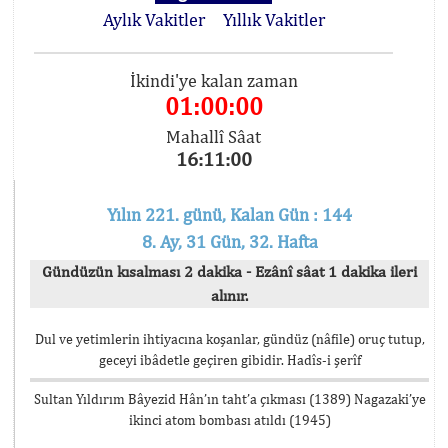
Aylık Vakitler
Yıllık Vakitler
İkindi'ye kalan zaman
01:00:00
Mahallî Sâat
16:11:00
Yılın 221. günü, Kalan Gün : 144
8. Ay, 31 Gün, 32. Hafta
Gündüzün kısalması 2 dakika - Ezânî sâat 1 dakika ileri
alınır.
Dul ve yetimlerin ihtiyacına koşanlar, gündüz (nâfile) oruç tutup,
geceyi ibâdetle geçiren gibidir. Hadîs-i şerîf
Sultan Yıldırım Bâyezid Hân’ın taht’a çıkması (1389) Nagazaki’ye
ikinci atom bombası atıldı (1945)