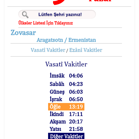
Ülkeler Listesi İçin Tıklayınız
Zovasar
Aragatsotn / Ermenistan
Vasatî Vakitler
Ezânî Vakitler
/
Vasatî Vakitler
İmsâk
04:06
Sabâh
04:23
Güneş
06:03
İşrak
06:50
Öğle
13:19
İkindi
17:11
Akşam
20:17
Yatsı
21:58
Diğer Vakitler