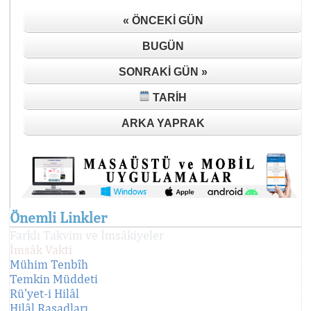
« ÖNCEKI GÜN
BUGÜN
SONRAKI GÜN »
TARIH
ARKA YAPRAK
Önemli Linkler
Farklı Takvim ve İmsâkiyeler
İmsâk Vakti
Mühim Tenbîh
Temkin Müddeti
Rü'yet-i Hilâl
Hilâl Rasadları