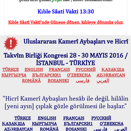
Kıble Sâati Vakti 13:30
Kıble Sâati Vakti'nde Güneşe dönen, kıbleye dönmüş olur.
Uluslararası Kamerî Aybaşları ve Hicrî
Takvîm Birliği Kongresi 28 - 30 MAYIS 2016 /
İSTANBUL - TÜRKİYE
TÜRKÇE
ENGLISH
FRANÇAIS
РУССКИЙ
ҚАЗАҚША
КЫPГЫЗЧA
БЪЛГАРСКИ1
O’ZBEKCHA
AZӘRBAYCAN
ROMÂNĂ
BOSANSKI
فارسی
العربي
"Hicrî Kamerî Aybaşları hesâb ile değil, hilâlin
[yeni ayın] çıplak gözle görülmesi ile başlar."
TÜRKÇE
ENGLISH
FRANÇAIS
РУССКИЙ
ҚАЗАҚША
КЫPГЫЗЧA
БЪЛГАРСКИ1
O’ZBEKCHA
AZӘRBAYCAN
ROMÂNĂ
BOSANSKI
فارسی
العربي