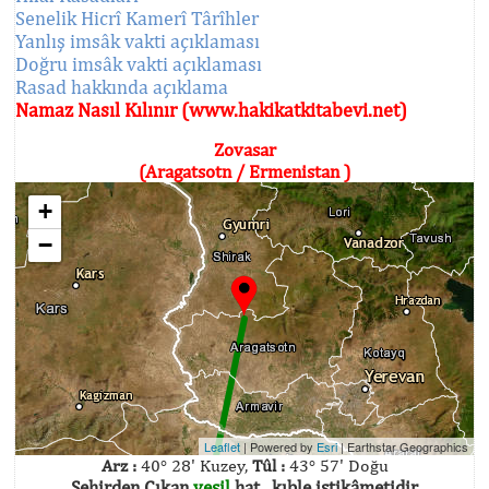
Senelik Hicrî Kamerî Târîhler
Yanlış imsâk vakti açıklaması
Doğru imsâk vakti açıklaması
Rasad hakkında açıklama
Namaz Nasıl Kılınır (www.hakikatkitabevi.net)
Zovasar
(Aragatsotn / Ermenistan )
+
−
Leaflet
| Powered by
Esri
|
Earthstar Geographics
Arz :
40° 28' Kuzey,
Tûl :
43° 57' Doğu
Şehirden Çıkan
yeşil
hat , kıble istikâmetidir.