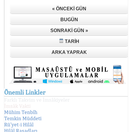
« ÖNCEKI GÜN
BUGÜN
SONRAKI GÜN »
TARIH
ARKA YAPRAK
Önemli Linkler
Farklı Takvim ve İmsâkiyeler
İmsâk Vakti
Mühim Tenbîh
Temkin Müddeti
Rü'yet-i Hilâl
Hilâl Rasadları