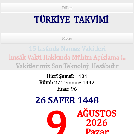
Diller
TÜRKİYE TAKVİMİ
Menü
15 Lisânda Namaz Vakitleri
İmsâk Vakti Hakkında Mühim Açıklama !..
Vakitlerimiz Son Teknoloji Hesâbıdır
Hicrî Şemsî:
1404
Rûmî:
27 Temmuz 1442
Hızır:
96
26 SAFER 1448
9
AĞUSTOS
2026
Pazar