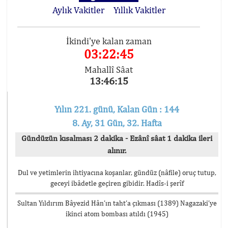
Aylık Vakitler
Yıllık Vakitler
İkindi'ye kalan zaman
03:22:45
Mahallî Sâat
13:46:15
Yılın 221. günü, Kalan Gün : 144
8. Ay, 31 Gün, 32. Hafta
Gündüzün kısalması 2 dakika - Ezânî sâat 1 dakika ileri
alınır.
Dul ve yetimlerin ihtiyacına koşanlar, gündüz (nâfile) oruç tutup,
geceyi ibâdetle geçiren gibidir. Hadîs-i şerîf
Sultan Yıldırım Bâyezid Hân’ın taht’a çıkması (1389) Nagazaki’ye
ikinci atom bombası atıldı (1945)