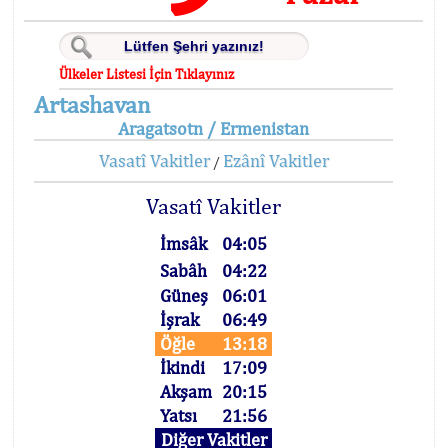
Ülkeler Listesi İçin Tıklayınız
Artashavan
Aragatsotn / Ermenistan
Vasatî Vakitler
Ezânî Vakitler
/
Vasatî Vakitler
İmsâk
04:05
Sabâh
04:22
Güneş
06:01
İşrak
06:49
Öğle
13:18
İkindi
17:09
Akşam
20:15
Yatsı
21:56
Diğer Vakitler