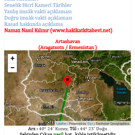
Senelik Hicrî Kamerî Târîhler
Yanlış imsâk vakti açıklaması
Doğru imsâk vakti açıklaması
Rasad hakkında açıklama
Namaz Nasıl Kılınır (www.hakikatkitabevi.net)
Artashavan
(Aragatsotn / Ermenistan )
+
−
Leaflet
| Powered by
Esri
|
Earthstar Geographics
Arz :
40° 24' Kuzey,
Tûl :
44° 23' Doğu
Şehirden Çıkan
yeşil
hat , kıble istikâmetidir.