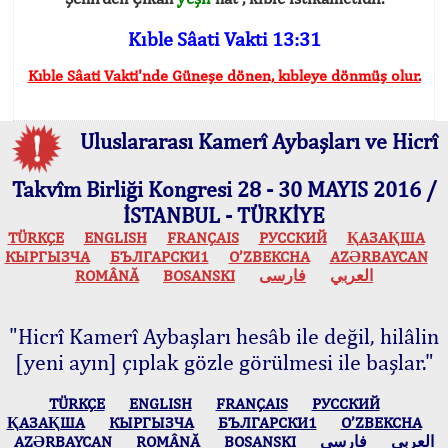
Kıble Sâati Vakti 13:31
Kıble Sâati Vakti'nde Güneşe dönen, kıbleye dönmüş olur.
Uluslararası Kamerî Aybaşları ve Hicrî
Takvîm Birliği Kongresi 28 - 30 MAYIS 2016 /
İSTANBUL - TÜRKİYE
TÜRKÇE
ENGLISH
FRANÇAIS
РУССКИЙ
ҚАЗАҚША
КЫPГЫЗЧA
БЪЛГАРСКИ1
O’ZBEKCHA
AZӘRBAYCAN
ROMÂNĂ
BOSANSKI
فارسی
العربي
"Hicrî Kamerî Aybaşları hesâb ile değil, hilâlin
[yeni ayın] çıplak gözle görülmesi ile başlar."
TÜRKÇE
ENGLISH
FRANÇAIS
РУССКИЙ
ҚАЗАҚША
КЫPГЫЗЧA
БЪЛГАРСКИ1
O’ZBEKCHA
AZӘRBAYCAN
ROMÂNĂ
BOSANSKI
فارسی
العربي