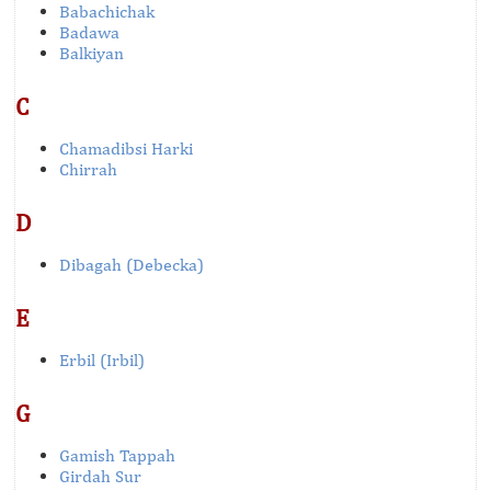
Babachichak
Badawa
Balkiyan
C
Chamadibsi Harki
Chirrah
D
Dibagah (Debecka)
E
Erbil (Irbil)
G
Gamish Tappah
Girdah Sur