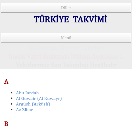
Diller
TÜRKİYE TAKVİMİ
Menü
15 Lisânda Namaz Vakitleri
İmsâk Vakti Hakkında Mühim Açıklama !..
Vakitlerimiz Son Teknoloji Hesâbıdır
A
Abu Jardah
Al Guwair (Al Kuwayr)
Argüsh (Arküsh)
Az Zibar
B