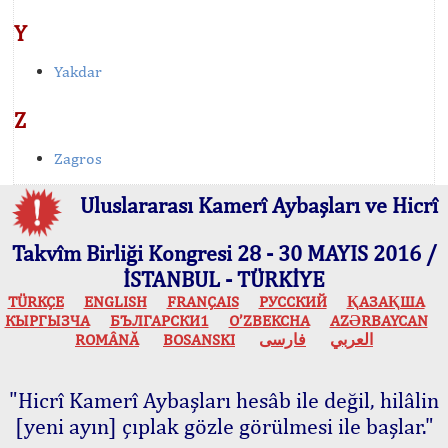
Y
Yakdar
Z
Zagros
Uluslararası Kamerî Aybaşları ve Hicrî
Takvîm Birliği Kongresi 28 - 30 MAYIS 2016 /
İSTANBUL - TÜRKİYE
TÜRKÇE
ENGLISH
FRANÇAIS
РУССКИЙ
ҚАЗАҚША
КЫPГЫЗЧA
БЪЛГАРСКИ1
O’ZBEKCHA
AZӘRBAYCAN
ROMÂNĂ
BOSANSKI
فارسی
العربي
"Hicrî Kamerî Aybaşları hesâb ile değil, hilâlin
[yeni ayın] çıplak gözle görülmesi ile başlar."