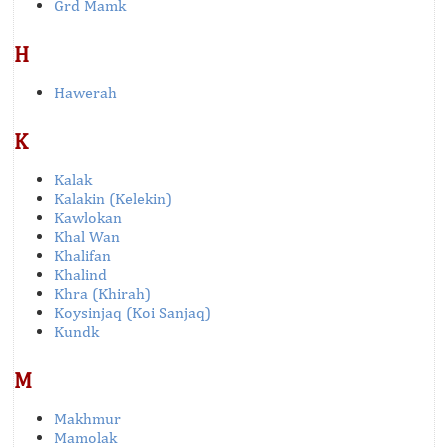
Grd Mamk
H
Hawerah
K
Kalak
Kalakin (Kelekin)
Kawlokan
Khal Wan
Khalifan
Khalind
Khra (Khirah)
Koysinjaq (Koi Sanjaq)
Kundk
M
Makhmur
Mamolak