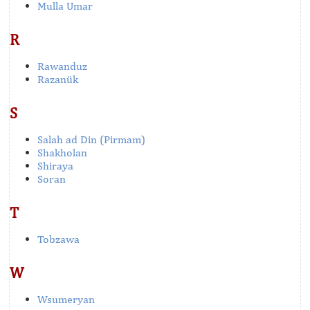
Mulla Umar
R
Rawanduz
Razanük
S
Salah ad Din (Pirmam)
Shakholan
Shiraya
Soran
T
Tobzawa
W
Wsumeryan