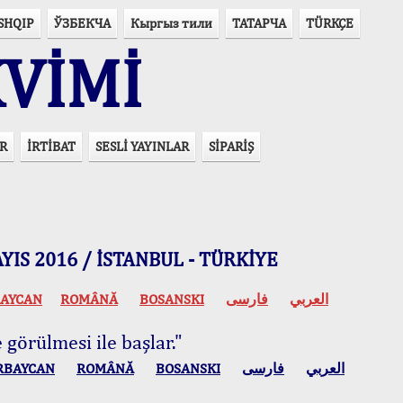
SHQIP
ЎЗБЕКЧА
Кыргыз тили
ТАТАРЧА
TÜRKÇE
VİMİ
R
İRTİBAT
SESLİ YAYINLAR
SİPARİŞ
 MAYIS 2016 / İSTANBUL - TÜRKİYE
AYCAN
ROMÂNĂ
BOSANSKI
فارسی
العربي
 görülmesi ile başlar."
RBAYCAN
ROMÂNĂ
BOSANSKI
فارسی
العربي