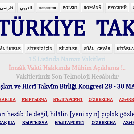
فارسی
العربي
қазақша
POLSKI
ROMÂNĂ
РУССКИЙ
ÜRKİYE TAK
ÂL-İ KIBLE
SİTENİZ İÇİN
BİLGİLER
SÜÂL - CEVÂB
KİTÂBLA
15 Lisânda Namaz Vakitleri
İmsâk Vakti Hakkında Mühim Açıklama !..
Vakitlerimiz Son Teknoloji Hesâbıdır
ları ve Hicrî Takvîm Birliği Kongresi 28 - 30
ЗАҚША
КЫPГЫЗЧA
БЪЛГАРСКИ1
O’ZBEKCHA
AZӘRB
ı hesâb ile değil, hilâlin [yeni ayın] çıplak gözle
ЗАҚША
КЫPГЫЗЧA
БЪЛГАРСКИ1
O’ZBEKCHA
AZӘ