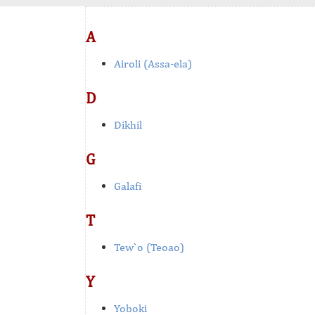
A
Airoli (Assa-ela)
D
Dikhil
G
Galafi
T
Tew`o (Teoao)
Y
Yoboki