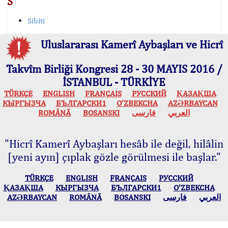
S
Sibiti
Uluslararası Kamerî Aybaşları ve Hicrî
Takvîm Birliği Kongresi 28 - 30 MAYIS 2016 /
İSTANBUL - TÜRKİYE
TÜRKÇE
ENGLISH
FRANÇAIS
РУССКИЙ
ҚАЗАҚША
КЫPГЫЗЧA
БЪЛГАРСКИ1
O’ZBEKCHA
AZӘRBAYCAN
ROMÂNĂ
BOSANSKI
فارسی
العربي
"Hicrî Kamerî Aybaşları hesâb ile değil, hilâlin
[yeni ayın] çıplak gözle görülmesi ile başlar."
TÜRKÇE
ENGLISH
FRANÇAIS
РУССКИЙ
ҚАЗАҚША
КЫPГЫЗЧA
БЪЛГАРСКИ1
O’ZBEKCHA
AZӘRBAYCAN
ROMÂNĂ
BOSANSKI
فارسی
العربي