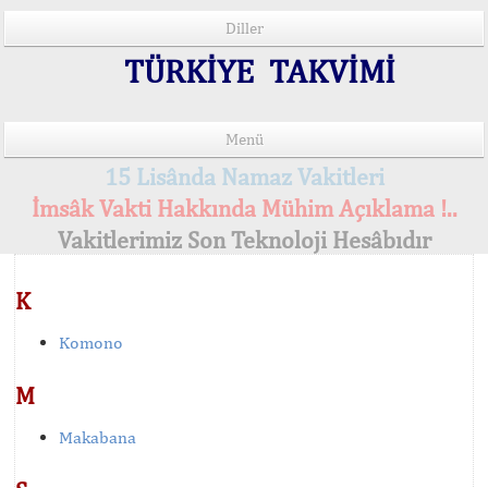
Diller
TÜRKİYE TAKVİMİ
Menü
15 Lisânda Namaz Vakitleri
İmsâk Vakti Hakkında Mühim Açıklama !..
Vakitlerimiz Son Teknoloji Hesâbıdır
K
Komono
M
Makabana