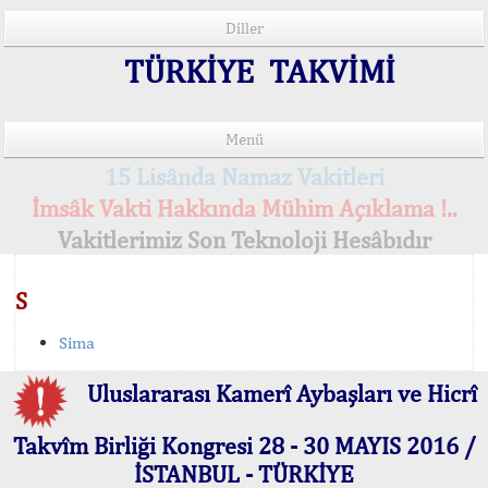
Diller
TÜRKİYE TAKVİMİ
Menü
15 Lisânda Namaz Vakitleri
İmsâk Vakti Hakkında Mühim Açıklama !..
Vakitlerimiz Son Teknoloji Hesâbıdır
S
Sima
Uluslararası Kamerî Aybaşları ve Hicrî
Takvîm Birliği Kongresi 28 - 30 MAYIS 2016 /
İSTANBUL - TÜRKİYE