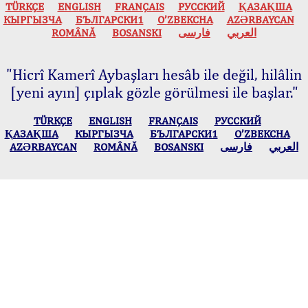
TÜRKÇE
ENGLISH
FRANÇAIS
РУССКИЙ
ҚАЗАҚША
КЫPГЫЗЧA
БЪЛГАРСКИ1
O’ZBEKCHA
AZӘRBAYCAN
ROMÂNĂ
BOSANSKI
فارسی
العربي
"Hicrî Kamerî Aybaşları hesâb ile değil, hilâlin
[yeni ayın] çıplak gözle görülmesi ile başlar."
TÜRKÇE
ENGLISH
FRANÇAIS
РУССКИЙ
ҚАЗАҚША
КЫPГЫЗЧA
БЪЛГАРСКИ1
O’ZBEKCHA
AZӘRBAYCAN
ROMÂNĂ
BOSANSKI
فارسی
العربي