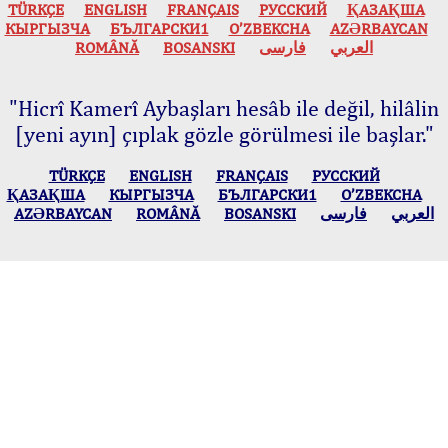
TÜRKÇE
ENGLISH
FRANÇAIS
РУССКИЙ
ҚАЗАҚША
КЫPГЫЗЧA
БЪЛГАРСКИ1
O’ZBEKCHA
AZӘRBAYCAN
ROMÂNĂ
BOSANSKI
فارسی
العربي
"Hicrî Kamerî Aybaşları hesâb ile değil, hilâlin
[yeni ayın] çıplak gözle görülmesi ile başlar."
TÜRKÇE
ENGLISH
FRANÇAIS
РУССКИЙ
ҚАЗАҚША
КЫPГЫЗЧA
БЪЛГАРСКИ1
O’ZBEKCHA
AZӘRBAYCAN
ROMÂNĂ
BOSANSKI
فارسی
العربي