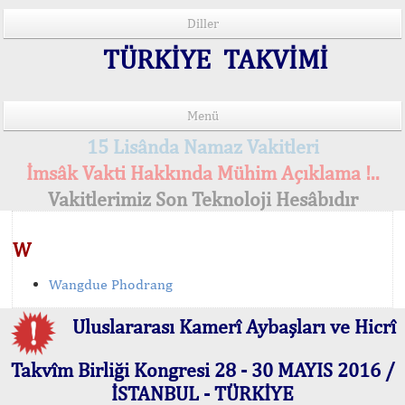
Diller
TÜRKİYE TAKVİMİ
Menü
15 Lisânda Namaz Vakitleri
İmsâk Vakti Hakkında Mühim Açıklama !..
Vakitlerimiz Son Teknoloji Hesâbıdır
W
Wangdue Phodrang
Uluslararası Kamerî Aybaşları ve Hicrî
Takvîm Birliği Kongresi 28 - 30 MAYIS 2016 /
İSTANBUL - TÜRKİYE