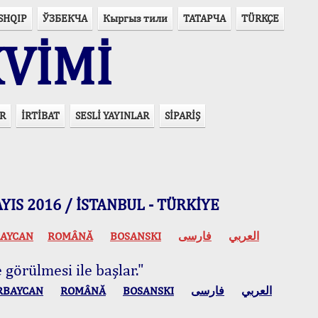
SHQIP
ЎЗБЕКЧА
Кыргыз тили
ТАТАРЧА
TÜRKÇE
VİMİ
R
İRTİBAT
SESLİ YAYINLAR
SİPARİŞ
 MAYIS 2016 / İSTANBUL - TÜRKİYE
AYCAN
ROMÂNĂ
BOSANSKI
فارسی
العربي
 görülmesi ile başlar."
RBAYCAN
ROMÂNĂ
BOSANSKI
فارسی
العربي