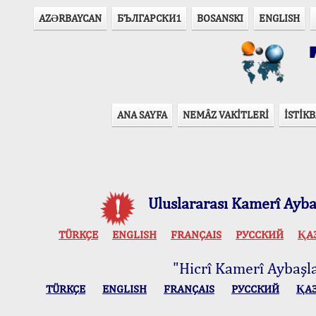
AZӘRBAYCAN
БЪЛГАРСКИ1
BOSANSKI
ENGLISH
T
ANA SAYFA
NEMÂZ VAKİTLERİ
İSTİKB
Uluslararası Kamerî Aybaş
TÜRKÇE
ENGLISH
FRANÇAIS
РУССКИЙ
ҚА
"Hicrî Kamerî Aybaşlar
TÜRKÇE
ENGLISH
FRANÇAIS
РУССКИЙ
ҚА