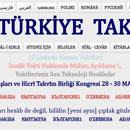
فارسی
العربي
қазақша
POLSKI
ROMÂNĂ
РУССКИЙ
ÜRKİYE TAK
ÂL-İ KIBLE
SİTENİZ İÇİN
BİLGİLER
SÜÂL - CEVÂB
KİTÂBLA
15 Lisânda Namaz Vakitleri
İmsâk Vakti Hakkında Mühim Açıklama !..
Vakitlerimiz Son Teknoloji Hesâbıdır
ları ve Hicrî Takvîm Birliği Kongresi 28 - 30
ЗАҚША
КЫPГЫЗЧA
БЪЛГАРСКИ1
O’ZBEKCHA
AZӘRB
ı hesâb ile değil, hilâlin [yeni ayın] çıplak gözle
ЗАҚША
КЫPГЫЗЧA
БЪЛГАРСКИ1
O’ZBEKCHA
AZӘ