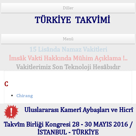
Diller
TÜRKİYE TAKVİMİ
Menü
15 Lisânda Namaz Vakitleri
İmsâk Vakti Hakkında Mühim Açıklama !..
Vakitlerimiz Son Teknoloji Hesâbıdır
C
Chirang
Uluslararası Kamerî Aybaşları ve Hicrî
Takvîm Birliği Kongresi 28 - 30 MAYIS 2016 /
İSTANBUL - TÜRKİYE