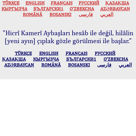
TÜRKÇE
ENGLISH
FRANÇAIS
РУССКИЙ
ҚАЗАҚША
КЫPГЫЗЧA
БЪЛГАРСКИ1
O’ZBEKCHA
AZӘRBAYCAN
ROMÂNĂ
BOSANSKI
فارسی
العربي
"Hicrî Kamerî Aybaşları hesâb ile değil, hilâlin
[yeni ayın] çıplak gözle görülmesi ile başlar."
TÜRKÇE
ENGLISH
FRANÇAIS
РУССКИЙ
ҚАЗАҚША
КЫPГЫЗЧA
БЪЛГАРСКИ1
O’ZBEKCHA
AZӘRBAYCAN
ROMÂNĂ
BOSANSKI
فارسی
العربي