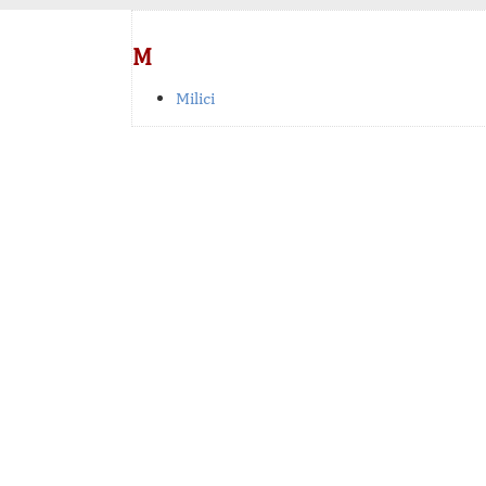
M
Milici