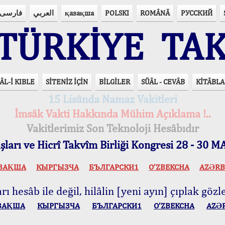
فارسی
العربي
қазақша
POLSKI
ROMÂNĂ
РУССКИЙ
ÜRKİYE TAK
ÂL-İ KIBLE
SİTENİZ İÇİN
BİLGİLER
SÜÂL - CEVÂB
KİTÂBLA
15 Lisânda Namaz Vakitleri
İmsâk Vakti Hakkında Mühim Açıklama !..
Vakitlerimiz Son Teknoloji Hesâbıdır
ları ve Hicrî Takvîm Birliği Kongresi 28 - 30
ЗАҚША
КЫPГЫЗЧA
БЪЛГАРСКИ1
O’ZBEKCHA
AZӘRB
ı hesâb ile değil, hilâlin [yeni ayın] çıplak gözle
ЗАҚША
КЫPГЫЗЧA
БЪЛГАРСКИ1
O’ZBEKCHA
AZӘ