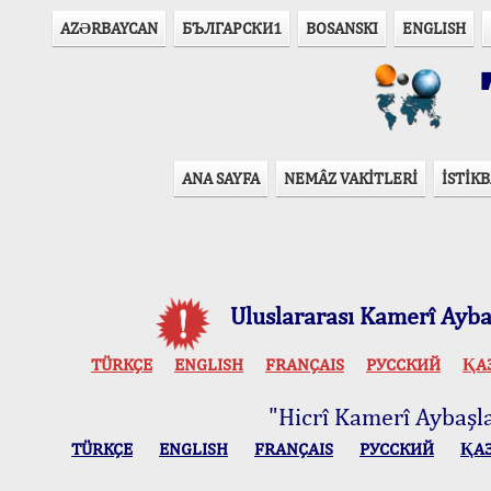
AZӘRBAYCAN
БЪЛГАРСКИ1
BOSANSKI
ENGLISH
T
ANA SAYFA
NEMÂZ VAKİTLERİ
İSTİKB
Uluslararası Kamerî Aybaş
TÜRKÇE
ENGLISH
FRANÇAIS
РУССКИЙ
ҚА
"Hicrî Kamerî Aybaşlar
TÜRKÇE
ENGLISH
FRANÇAIS
РУССКИЙ
ҚА