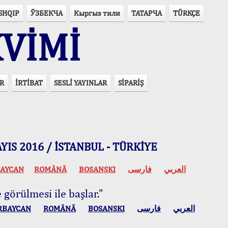
SHQIP
ЎЗБЕКЧА
Кыргыз тили
ТАТАРЧА
TÜRKÇE
VİMİ
R
İRTİBAT
SESLİ YAYINLAR
SİPARİŞ
 MAYIS 2016 / İSTANBUL - TÜRKİYE
AYCAN
ROMÂNĂ
BOSANSKI
فارسی
العربي
 görülmesi ile başlar."
RBAYCAN
ROMÂNĂ
BOSANSKI
فارسی
العربي