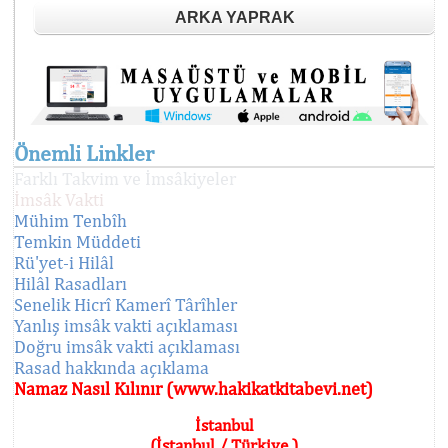
ARKA YAPRAK
Önemli Linkler
Farklı Takvim ve İmsâkiyeler
İmsâk Vakti
Mühim Tenbîh
Temkin Müddeti
Rü'yet-i Hilâl
Hilâl Rasadları
Senelik Hicrî Kamerî Târîhler
Yanlış imsâk vakti açıklaması
Doğru imsâk vakti açıklaması
Rasad hakkında açıklama
Namaz Nasıl Kılınır (www.hakikatkitabevi.net)
İstanbul
(İstanbul / Türkiye )