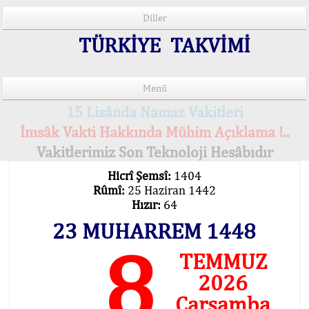
Diller
TÜRKİYE TAKVİMİ
Menü
15 Lisânda Namaz Vakitleri
İmsâk Vakti Hakkında Mühim Açıklama !..
Vakitlerimiz Son Teknoloji Hesâbıdır
Hicrî Şemsî:
1404
Rûmî:
25 Haziran 1442
Hızır:
64
23 MUHARREM 1448
8
TEMMUZ
2026
Çarşamba