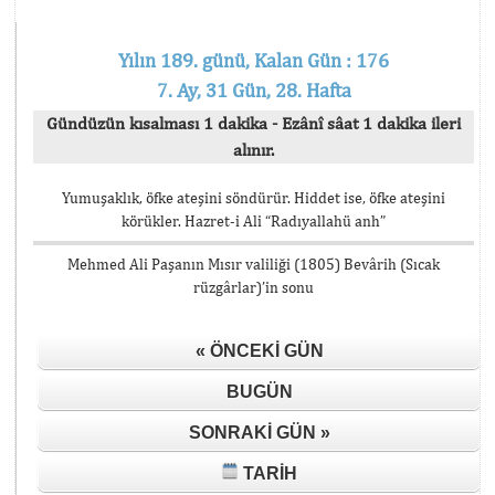
Yılın 189. günü, Kalan Gün : 176
7. Ay, 31 Gün, 28. Hafta
Gündüzün kısalması 1 dakika - Ezânî sâat 1 dakika ileri
alınır.
Yumuşaklık, öfke ateşini söndürür. Hiddet ise, öfke ateşini
körükler. Hazret-i Ali “Radıyallahü anh”
Mehmed Ali Paşanın Mısır valiliği (1805) Bevârih (Sıcak
rüzgârlar)’in sonu
« ÖNCEKI GÜN
BUGÜN
SONRAKI GÜN »
TARIH