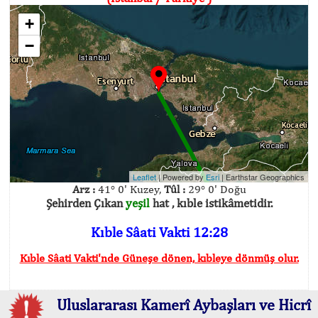
+
−
Leaflet
| Powered by
Esri
|
Earthstar Geographics
Arz :
41° 0' Kuzey,
Tûl :
29° 0' Doğu
Şehirden Çıkan
yeşil
hat , kıble istikâmetidir.
Kıble Sâati Vakti 12:28
Kıble Sâati Vakti'nde Güneşe dönen, kıbleye dönmüş olur.
Uluslararası Kamerî Aybaşları ve Hicrî