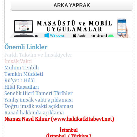
ARKA YAPRAK
Önemli Linkler
Farklı Takvim ve İmsâkiyeler
İmsâk Vakti
Mühim Tenbîh
Temkin Müddeti
Rü'yet-i Hilâl
Hilâl Rasadları
Senelik Hicrî Kamerî Târîhler
Yanlış imsâk vakti açıklaması
Doğru imsâk vakti açıklaması
Rasad hakkında açıklama
Namaz Nasıl Kılınır (www.hakikatkitabevi.net)
İstanbul
(İstanbul / Türkiye )