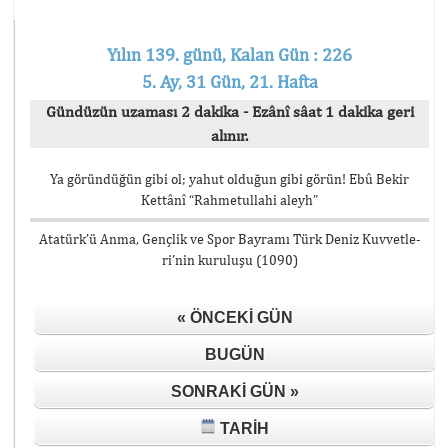
Yılın 139. günü, Kalan Gün : 226
5. Ay, 31 Gün, 21. Hafta
Gündüzün uzaması 2 dakika - Ezânî sâat 1 dakika geri
alınır.
Ya göründüğün gibi ol; yahut olduğun gibi görün! Ebû Bekir
Kettânî “Rahmetullahi aleyh”
Atatürk’ü Anma, Gençlik ve Spor Bayramı Türk De­niz Kuv­vet­le­
ri’nin ku­ru­lu­şu (1090)
« ÖNCEKI GÜN
BUGÜN
SONRAKI GÜN »
TARIH