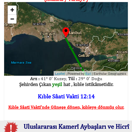
+
−
Leaflet
| Powered by
Esri
|
Earthstar Geographics
Arz :
41° 0' Kuzey,
Tûl :
29° 0' Doğu
Şehirden Çıkan
yeşil
hat , kıble istikâmetidir.
Kıble Sâati Vakti 12:14
Kıble Sâati Vakti'nde Güneşe dönen, kıbleye dönmüş olur.
Uluslararası Kamerî Aybaşları ve Hicrî