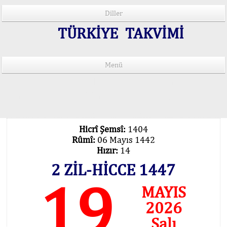
Diller
TÜRKİYE TAKVİMİ
Menü
15 Lisânda Namaz Vakitleri
İmsâk Vakti Hakkında Mühim Açıklama !..
Vakitlerimiz Son Teknoloji Hesâbıdır
Hicrî Şemsî:
1404
Rûmî:
06 Mayıs 1442
Hızır:
14
2 ZİL-HİCCE 1447
19
MAYIS
2026
Salı