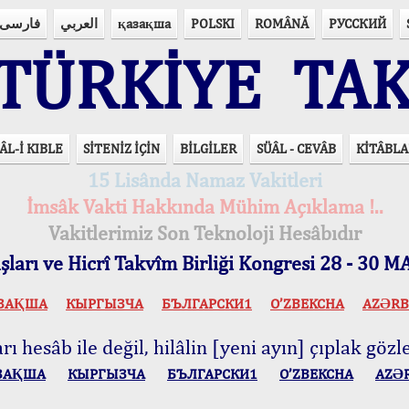
فارسی
العربي
қазақша
POLSKI
ROMÂNĂ
РУССКИЙ
ÜRKİYE TAK
ÂL-İ KIBLE
SİTENİZ İÇİN
BİLGİLER
SÜÂL - CEVÂB
KİTÂBLA
15 Lisânda Namaz Vakitleri
İmsâk Vakti Hakkında Mühim Açıklama !..
Vakitlerimiz Son Teknoloji Hesâbıdır
ları ve Hicrî Takvîm Birliği Kongresi 28 - 30
ЗАҚША
КЫPГЫЗЧA
БЪЛГАРСКИ1
O’ZBEKCHA
AZӘRB
ı hesâb ile değil, hilâlin [yeni ayın] çıplak gözle
ЗАҚША
КЫPГЫЗЧA
БЪЛГАРСКИ1
O’ZBEKCHA
AZӘ