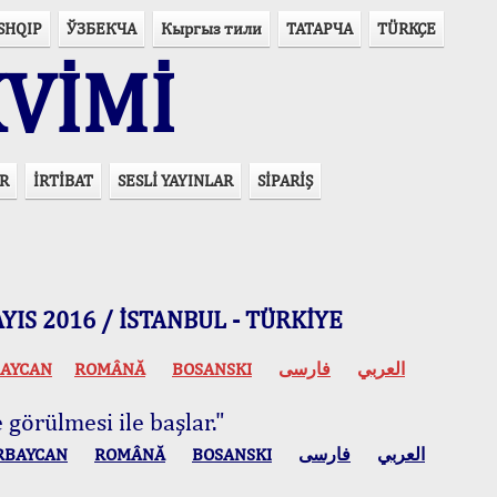
SHQIP
ЎЗБЕКЧА
Кыргыз тили
ТАТАРЧА
TÜRKÇE
VİMİ
R
İRTİBAT
SESLİ YAYINLAR
SİPARİŞ
 MAYIS 2016 / İSTANBUL - TÜRKİYE
AYCAN
ROMÂNĂ
BOSANSKI
فارسی
العربي
 görülmesi ile başlar."
RBAYCAN
ROMÂNĂ
BOSANSKI
فارسی
العربي