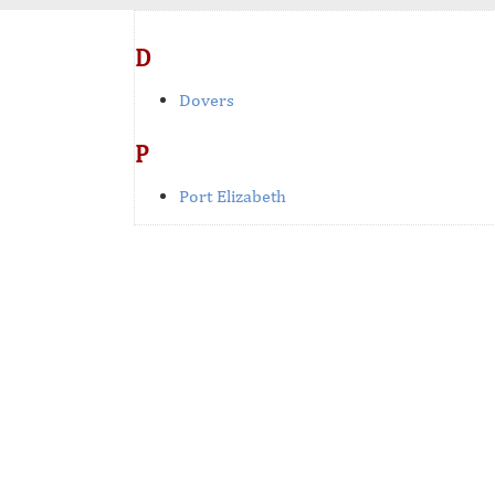
D
Dovers
P
Port Elizabeth