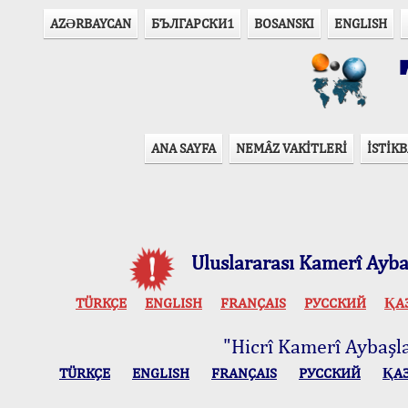
AZӘRBAYCAN
БЪЛГАРСКИ1
BOSANSKI
ENGLISH
T
ANA SAYFA
NEMÂZ VAKİTLERİ
İSTİKB
Uluslararası Kamerî Aybaş
TÜRKÇE
ENGLISH
FRANÇAIS
РУССКИЙ
ҚА
"Hicrî Kamerî Aybaşlar
TÜRKÇE
ENGLISH
FRANÇAIS
РУССКИЙ
ҚА