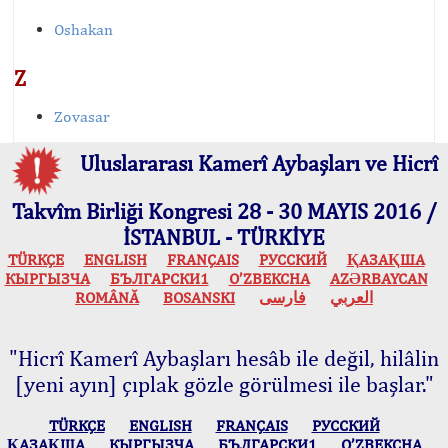
Oshakan
Z
Zovasar
Uluslararası Kamerî Aybaşları ve Hicrî
Takvîm Birliği Kongresi 28 - 30 MAYIS 2016 /
İSTANBUL - TÜRKİYE
TÜRKÇE
ENGLISH
FRANÇAIS
РУССКИЙ
ҚАЗАҚША
КЫPГЫЗЧA
БЪЛГАРСКИ1
O’ZBEKCHA
AZӘRBAYCAN
ROMÂNĂ
BOSANSKI
فارسی
العربي
"Hicrî Kamerî Aybaşları hesâb ile değil, hilâlin
[yeni ayın] çıplak gözle görülmesi ile başlar."
TÜRKÇE
ENGLISH
FRANÇAIS
РУССКИЙ
ҚАЗАҚША
КЫPГЫЗЧA
БЪЛГАРСКИ1
O’ZBEKCHA