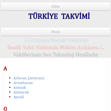
Diller
TÜRKİYE TAKVİMİ
Menü
15 Lisânda Namaz Vakitleri
İmsâk Vakti Hakkında Mühim Açıklama !..
Vakitlerimiz Son Teknoloji Hesâbıdır
A
Arlavan (Artavan)
Artashavan
Ashnak
Ashtarak
Aynali
O