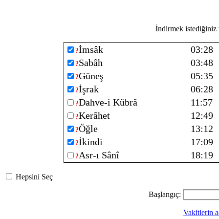
İndirmek istediğiniz v
İmsâk
03:28
?
Sabâh
03:48
?
Güneş
05:35
?
İşrak
06:28
?
Dahve-i Kübrâ
11:57
?
Kerâhet
12:49
?
Öğle
13:12
?
İkindi
17:09
?
Asr-ı Sânî
18:19
?
Hepsini Seç
Başlangıç:
Vakitlerin a